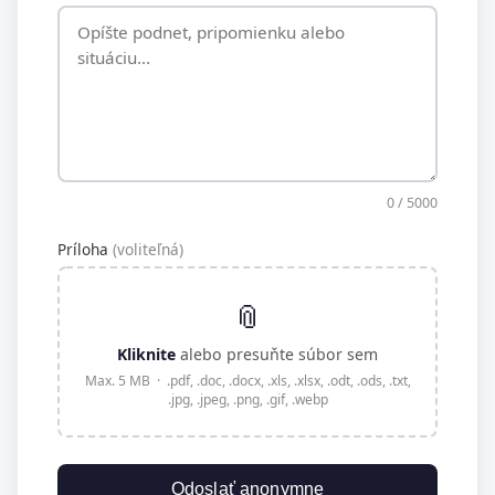
0
/ 5000
Príloha
(voliteľná)
Príloha
📎
Kliknite
alebo presuňte súbor sem
Max. 5 MB · .pdf, .doc, .docx, .xls, .xlsx, .odt, .ods, .txt,
.jpg, .jpeg, .png, .gif, .webp
Odoslať anonymne