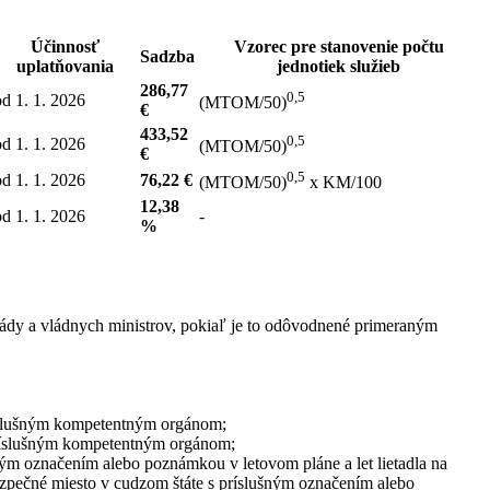
Účinnosť
Vzorec pre stanovenie počtu
Sadzba
uplatňovania
jednotiek služieb
286,77
0,5
od 1. 1. 2026
(MTOM/50)
€
433,52
0,5
od 1. 1. 2026
(MTOM/50)
€
0,5
od 1. 1. 2026
76,22 €
(MTOM/50)
x KM/100
12,38
od 1. 1. 2026
-
%
vlády a vládnych ministrov, pokiaľ je to odôvodnené primeraným
ríslušným kompetentným orgánom;
príslušným kompetentným orgánom;
ným označením alebo poznámkou v letovom pláne a let lietadla na
ezpečné miesto v cudzom štáte s príslušným označením alebo