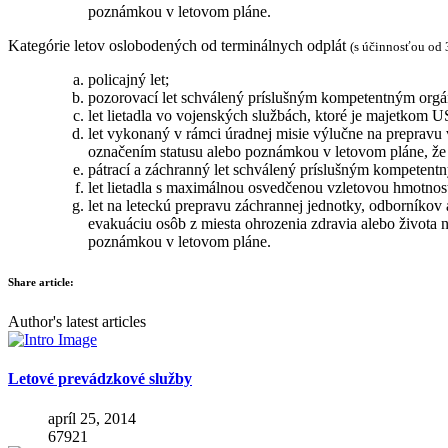
poznámkou v letovom pláne.
Kategórie letov oslobodených od terminálnych odplát
(s účinnosťou od 
policajný let;
pozorovací let schválený príslušným kompetentným org
let lietadla vo vojenských službách, ktoré je majetko
let vykonaný v rámci úradnej misie výlučne na prepravu 
označením statusu alebo poznámkou v letovom pláne, že l
pátrací a záchranný let schválený príslušným kompeten
let lietadla s maximálnou osvedčenou vzletovou hmotnos
let na leteckú prepravu záchrannej jednotky, odborníkov
evakuáciu osôb z miesta ohrozenia zdravia alebo života
poznámkou v letovom pláne.
Share article:
Author's latest articles
Letové prevádzkové služby
apríl 25, 2014
67921