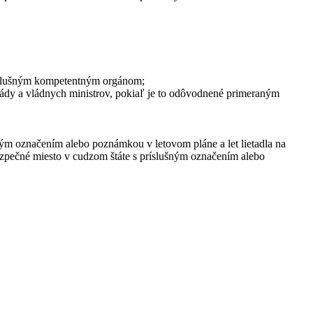
ríslušným kompetentným orgánom;
vlády a vládnych ministrov, pokiaľ je to odôvodnené primeraným
ným označením alebo poznámkou v letovom pláne a let lietadla na
ezpečné miesto v cudzom štáte s príslušným označením alebo