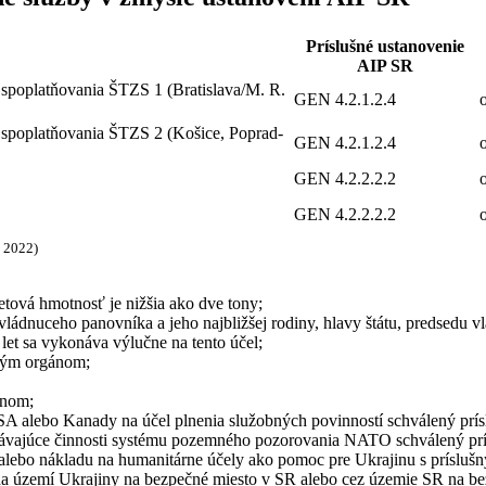
Príslušné ustanovenie
AIP SR
e spoplatňovania ŠTZS 1 (Bratislava/M. R.
GEN 4.2.1.2.4
e spoplatňovania ŠTZS 2 (Košice, Poprad-
GEN 4.2.1.2.4
GEN 4.2.2.2.2
GEN 4.2.2.2.2
. 2022)
tová hmotnosť je nižšia ako dve tony;
vládnuceho panovníka a jeho najbližšej rodiny, hlavy štátu, predsedu 
et sa vykonáva výlučne na tento účel;
tným orgánom;
ánom;
m USA alebo Kanady na účel plnenia služobných povinností schválený p
onávajúce činnosti systému pozemného pozorovania NATO schválený 
 alebo nákladu na humanitárne účely ako pomoc pre Ukrajinu s prísluš
 na území Ukrajiny na bezpečné miesto v SR alebo cez územie SR na b