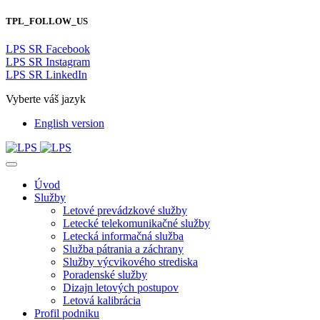
TPL_FOLLOW_US
LPS SR Facebook
LPS SR Instagram
LPS SR LinkedIn
Vyberte váš jazyk
English version
Úvod
Služby
Letové prevádzkové služby
Letecké telekomunikačné služby
Letecká informačná služba
Služba pátrania a záchrany
Služby výcvikového strediska
Poradenské služby
Dizajn letových postupov
Letová kalibrácia
Profil podniku