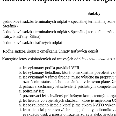
Sadzby
Jednotková sadzba terminálnych odplát v špeciálnej terminálnej zón
Štefánik)
Jednotková sadzba terminálnych odplát v špeciálnej terminálnej zón
Tatry, Piešťany, Žilina)
Jednotková sadzba traťových odplát
Ročná sadzba úroku z omeškania úhrady traťových odplát
Kategórie letov oslobodených od traťových odplát
(s účinnosťou od 3. 3
let vykonaný podľa pravidiel VFR;
let vykonaný lietadlom, ktorého maximálna povolená vzle
let vykonaný v rámci úradnej misie výlučne na prepravu 
označením statusu alebo poznámkou v letovom pláne, že l
pátrací a záchranný let schválený príslušným kompeten
policajný let;
pozorovací let schválený príslušným kompetentným org
let lietadla vo vojenských službách, ktoré je majetko
let bezpilotného lietadla ktoré je majetkom NATO vyk
let na leteckú prepravu záchrannej jednotky, odborníkov
evakuáciu osôb z miesta ohrozenia zdravia alebo života