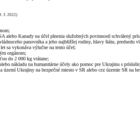
3. 3. 2022)
ánom;
m USA alebo Kanady na účel plnenia služobných povinností schválený p
vládnuceho panovníka a jeho najbližšej rodiny, hlavy štátu, predsedu 
et sa vykonáva výlučne na tento účel;
tným orgánom;
ťou do 2 000 kg vrátane;
 alebo nákladu na humanitárne účely ako pomoc pre Ukrajinu s prísluš
 na území Ukrajiny na bezpečné miesto v SR alebo cez územie SR na b