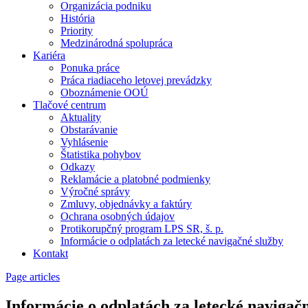
Organizácia podniku
História
Priority
Medzinárodná spolupráca
Kariéra
Ponuka práce
Práca riadiaceho letovej prevádzky
Oboznámenie OOÚ
Tlačové centrum
Aktuality
Obstarávanie
Vyhlásenie
Štatistika pohybov
Odkazy
Reklamácie a platobné podmienky
Výročné správy
Zmluvy, objednávky a faktúry
Ochrana osobných údajov
Protikorupčný program LPS SR, š. p.
Informácie o odplatách za letecké navigačné služby
Kontakt
Page articles
Informácie o odplatách za letecké navigač