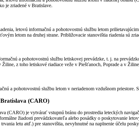
o je zriadené v Bratislave.
riadenia, letovú informačnú a pohotovostnú službu letom prilietavajúcim
ovým letom na druhej strane. Približovacie stanovištia riadenia sú zria
formačnú a pohotovostnú službu letiskovej prevádzke, t. j. na prevádzkov
 Žiline, z toho letiskové riadiace veže v Piešťanoch, Poprade a v Žiline
ačnú a pohotovostnú službu letom v neriadenom vzdušnom priestore. Str
b Bratislava (CARO)
va (CARO) je vytvárať vstupnú bránu do prostredia leteckých navigačn
 formálne žiadosti prevádzkovateľa alebo posádky o poskytovanie letov
be trvania letu atď.) pre stanovištia, nevyhnutné na naplnenie účelu po