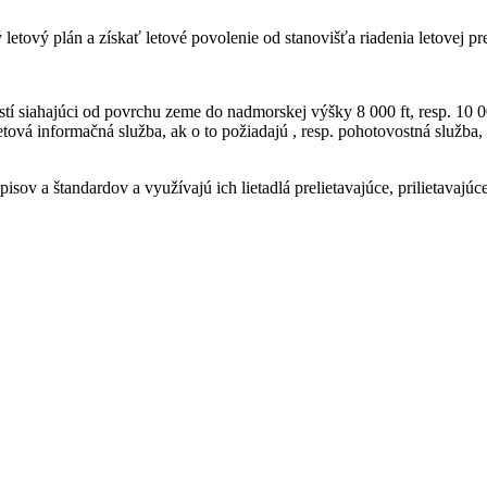
letový plán a získať letové povolenie od stanovišťa riadenia letovej p
í siahajúci od povrchu zeme do nadmorskej výšky 8 000 ft, resp. 10 00
letová informačná služba, ak o to požiadajú , resp. pohotovostná služb
v a štandardov a využívajú ich lietadlá prelietavajúce, prilietavajúce