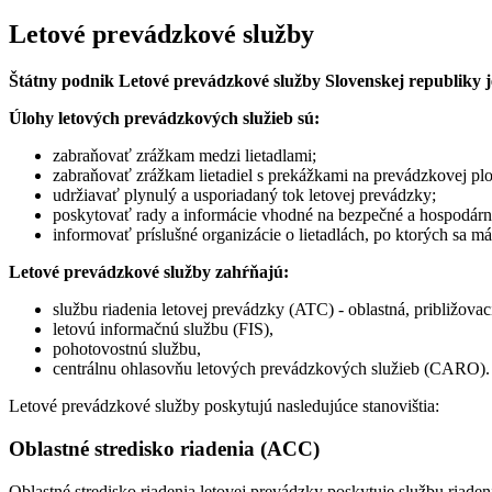
Letové prevádzkové služby
Štátny podnik Letové prevádzkové služby Slovenskej republiky j
Úlohy letových prevádzkových služieb sú:
zabraňovať zrážkam medzi lietadlami;
zabraňovať zrážkam lietadiel s prekážkami na prevádzkovej pl
udržiavať plynulý a usporiadaný tok letovej prevádzky;
poskytovať rady a informácie vhodné na bezpečné a hospodárn
informovať príslušné organizácie o lietadlách, po ktorých sa 
Letové prevádzkové služby zahŕňajú:
službu riadenia letovej prevádzky (ATC) - oblastná, približovaci
letovú informačnú službu (FIS),
pohotovostnú službu,
centrálnu ohlasovňu letových prevádzkových služieb (CARO).
Letové prevádzkové služby poskytujú nasledujúce stanovištia:
Oblastné stredisko riadenia (ACC)
Oblastné stredisko riadenia letovej prevádzky poskytuje službu riade