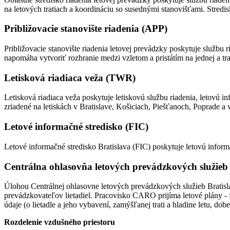
na letových tratiach a koordináciu so susednými stanovišťami. Stredisk
Približovacie stanovište riadenia (APP)
Približovacie stanovište riadenia letovej prevádzky poskytuje službu 
napomáha vytvoriť rozhranie medzi vzletom a pristátím na jednej a trať
Letisková riadiaca veža (TWR)
Letisková riadiaca veža poskytuje letiskovú službu riadenia, letovú in
zriadené na letiskách v Bratislave, Košiciach, Piešťanoch, Poprade a v
Letové informačné stredisko (FIC)
Letové informačné stredisko Bratislava (FIC) poskytuje letovú inform
Centrálna ohlasovňa letových prevádzkových služie
Úlohou Centrálnej ohlasovne letových prevádzkových služieb Bratisla
prevádzkovateľov lietadiel. Pracovisko CARO prijíma letové plány -
údaje (o lietadle a jeho vybavení, zamýšľanej trati a hladine letu, do
Rozdelenie vzdušného priestoru