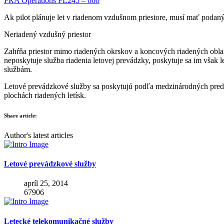
FRA Operations FL245 – 660
Ak pilot plánuje let v riadenom vzdušnom priestore, musí mať podaný 
Neriadený vzdušný priestor
Zahŕňa priestor mimo riadených okrskov a koncových riadených oblast
neposkytuje služba riadenia letovej prevádzky, poskytuje sa im však 
službám.
Letové prevádzkové služby sa poskytujú podľa medzinárodných predpiso
plochách riadených letísk.
Share article:
Author's latest articles
Letové prevádzkové služby
apríl 25, 2014
67906
Letecké telekomunikačné služby