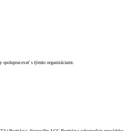
y spolupracovať s týmito organizáciami.
 (CTA) Bratislava. Stanovište ACC Bratislava zabezpečuje prevádzku