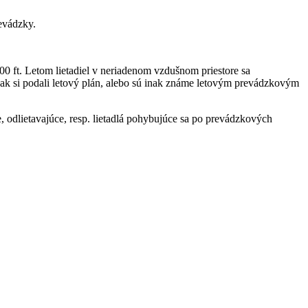
revádzky.
0 ft. Letom lietadiel v neriadenom vzdušnom priestore sa
a, ak si podali letový plán, alebo sú inak známe letovým prevádzkovým
, odlietavajúce, resp. lietadlá pohybujúce sa po prevádzkových