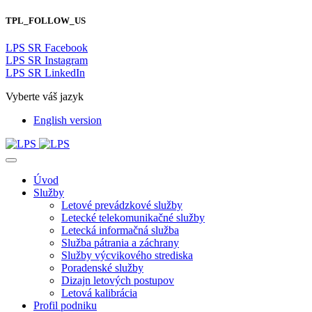
TPL_FOLLOW_US
LPS SR Facebook
LPS SR Instagram
LPS SR LinkedIn
Vyberte váš jazyk
English version
Úvod
Služby
Letové prevádzkové služby
Letecké telekomunikačné služby
Letecká informačná služba
Služba pátrania a záchrany
Služby výcvikového strediska
Poradenské služby
Dizajn letových postupov
Letová kalibrácia
Profil podniku