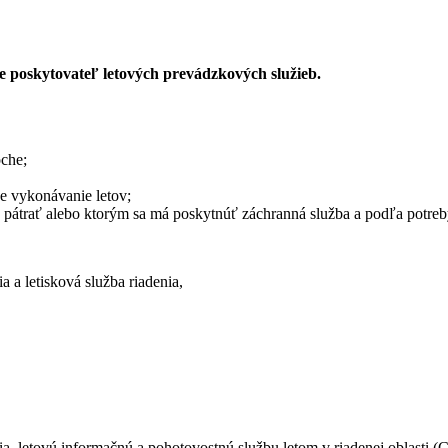
e poskytovateľ letových prevádzkových služieb.
oche;
e vykonávanie letov;
má pátrať alebo ktorým sa má poskytnúť záchranná služba a podľa potreb
a a letisková služba riadenia,
nia, letovú informačnú a pohotovostnú službu letom v riadenej oblasti