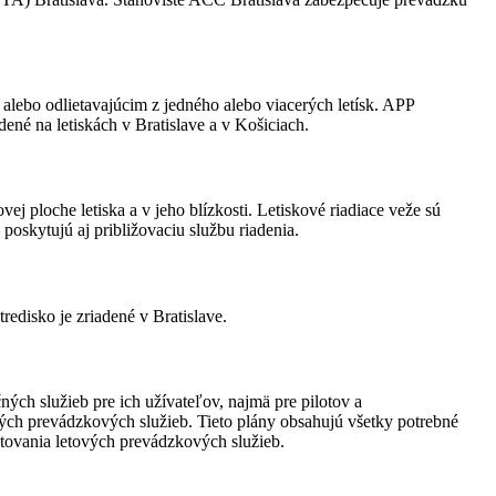
 alebo odlietavajúcim z jedného alebo viacerých letísk. APP
dené na letiskách v Bratislave a v Košiciach.
ej ploche letiska a v jeho blízkosti. Letiskové riadiace veže sú
 poskytujú aj približovaciu službu riadenia.
edisko je zriadené v Bratislave.
ých služieb pre ich užívateľov, najmä pre pilotov a
ých prevádzkových služieb. Tieto plány obsahujú všetky potrebné
skytovania letových prevádzkových služieb.