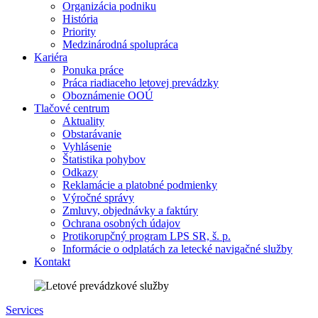
Organizácia podniku
História
Priority
Medzinárodná spolupráca
Kariéra
Ponuka práce
Práca riadiaceho letovej prevádzky
Oboznámenie OOÚ
Tlačové centrum
Aktuality
Obstarávanie
Vyhlásenie
Štatistika pohybov
Odkazy
Reklamácie a platobné podmienky
Výročné správy
Zmluvy, objednávky a faktúry
Ochrana osobných údajov
Protikorupčný program LPS SR, š. p.
Informácie o odplatách za letecké navigačné služby
Kontakt
Services