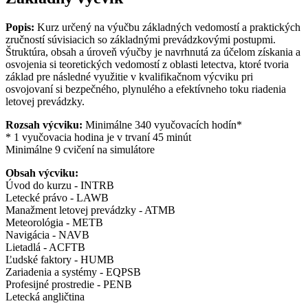
Popis:
Kurz určený na výučbu základných vedomostí a praktických
zručností súvisiacich so základnými prevádzkovými postupmi.
Štruktúra, obsah a úroveň výučby je navrhnutá za účelom získania a
osvojenia si teoretických vedomostí z oblasti letectva, ktoré tvoria
základ pre následné využitie v kvalifikačnom výcviku pri
osvojovaní si bezpečného, plynulého a efektívneho toku riadenia
letovej prevádzky.
Rozsah výcviku:
Minimálne 340 vyučovacích hodín*
* 1 vyučovacia hodina je v trvaní 45 minút
Minimálne 9 cvičení na simulátore
Obsah výcviku:
Úvod do kurzu - INTRB
Letecké právo - LAWB
Manažment letovej prevádzky - ATMB
Meteorológia - METB
Navigácia - NAVB
Lietadlá - ACFTB
Ľudské faktory - HUMB
Zariadenia a systémy - EQPSB
Profesijné prostredie - PENB
Letecká angličtina