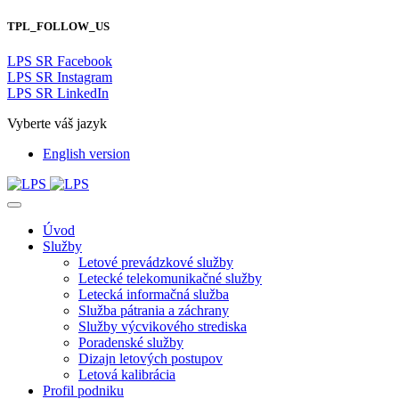
TPL_FOLLOW_US
LPS SR Facebook
LPS SR Instagram
LPS SR LinkedIn
Vyberte váš jazyk
English version
Úvod
Služby
Letové prevádzkové služby
Letecké telekomunikačné služby
Letecká informačná služba
Služba pátrania a záchrany
Služby výcvikového strediska
Poradenské služby
Dizajn letových postupov
Letová kalibrácia
Profil podniku