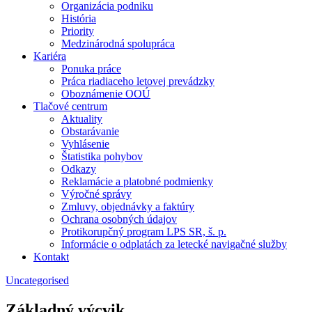
Organizácia podniku
História
Priority
Medzinárodná spolupráca
Kariéra
Ponuka práce
Práca riadiaceho letovej prevádzky
Oboznámenie OOÚ
Tlačové centrum
Aktuality
Obstarávanie
Vyhlásenie
Štatistika pohybov
Odkazy
Reklamácie a platobné podmienky
Výročné správy
Zmluvy, objednávky a faktúry
Ochrana osobných údajov
Protikorupčný program LPS SR, š. p.
Informácie o odplatách za letecké navigačné služby
Kontakt
Uncategorised
Základný výcvik